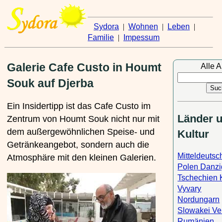
Sydora
|
Wohnen
|
Leben
|
Familie
|
Impessum
Galerie Cafe Custo in Houmt
Alle A
Souk auf Djerba
Ein Insidertipp ist das Cafe Custo im
Länder 
Zentrum von Houmt Souk nicht nur mit
dem außergewöhnlichen Speise- und
Kultur
Getränkeangebot, sondern auch die
Mitteldeutsc
Atmosphäre mit den kleinen Galerien.
Polen Danzi
Tschechien 
Vyvary
Nordungarn
Slowakei Ve
Rumänien